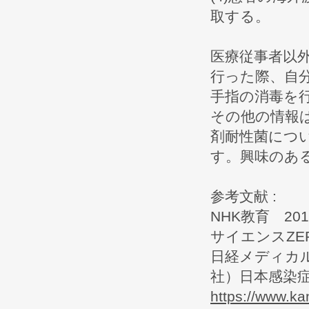
取する。
医療従事者以
行った際、自
手指の消毒を
その他の情報
剤耐性菌につ
す。興味のあ
参考文献 :
NHK教育 20
サイエンスZE
日経メディカル
社）日本感染
https://www.ka