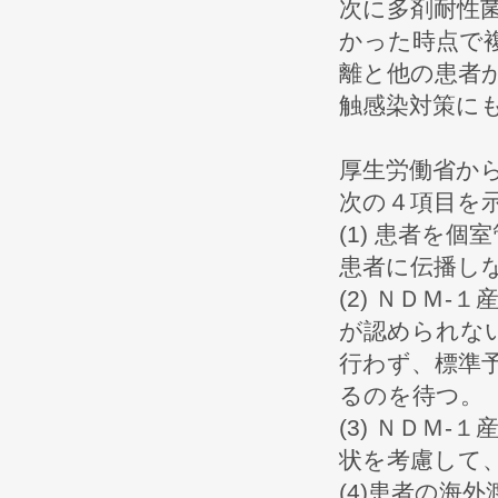
次に多剤耐性
かった時点で
離と他の患者
触感染対策に
厚生労働省か
次の４項目を
(1) 患者を
患者に伝播し
(2) ＮＤＭ
が認められな
行わず、標準
るのを待つ。
(3) ＮＤＭ
状を考慮して
(4)患者の海