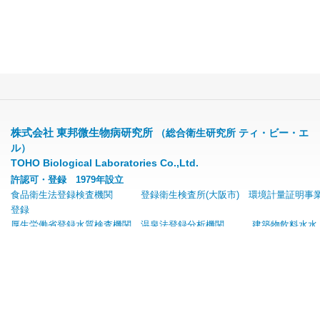
株式会社 東邦微生物病研究所
（総合衛生研究所 ティ・ビー・エ
ル）
TOHO Biological Laboratories Co.,Ltd.
許認可・登録 1979年設立
食品衛生法登録検査機関 登録衛生検査所(大阪市) 環境計量証明事
登録
厚生労働省登録水質検査機関 温泉法登録分析機関 建築物飲料水水
質検査業
〒556-0001 大阪府大阪市浪速区下寺3丁目11番14号
TEL: 06-6648-7157(代表)
FAX: 06-6636-9266
E-mail: toholab@toholab.co.jp
フリーメールアドレス(GmailやYahoo!メール等)へは、社内セキュリティにより返信でき