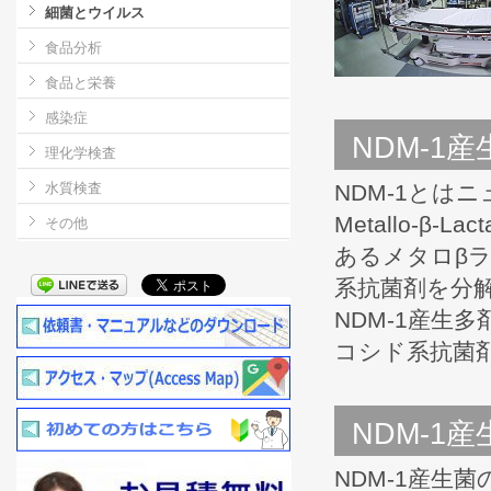
細菌とウイルス
食品分析
食品と栄養
感染症
NDM-1
理化学検査
水質検査
NDM-1とはニ
Metallo-β
その他
あるメタロβ
系抗菌剤を分
NDM-1産生
コシド系抗菌
NDM-1
NDM-1産生