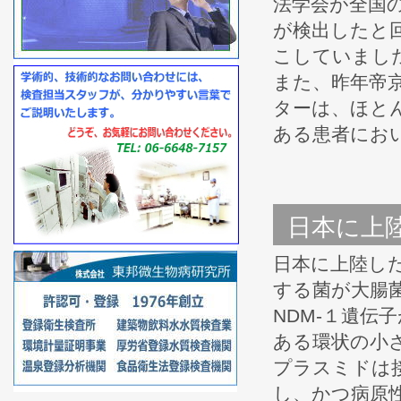
法学会が全国
が検出したと
こしていまし
また、昨年帝
ターは、ほと
ある患者にお
日本に上陸
日本に上陸した
する菌が大腸
NDM-１遺伝
ある環状の小
プラスミドは
し、かつ病原