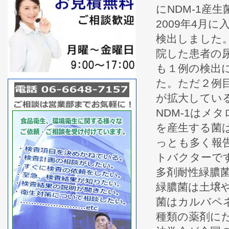
にNDM-1産
2009年4月
検出しました。
院した患者の尿
も１例の検出
た。ただ２例
が拡大してい
NDM-1はメ
を産生する菌
っとも多く報
トバクターで
多剤耐性緑膿
緑膿菌は土壌
菌はカルバペ
種類の薬剤にた