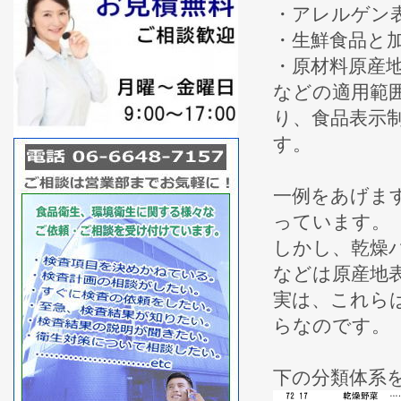
・アレルゲン
・生鮮食品と
・原材料原産
などの適用範
り、食品表示
す。
一例をあげま
っています。
しかし、乾燥
などは原産地
実は、これら
らなのです。
下の分類体系