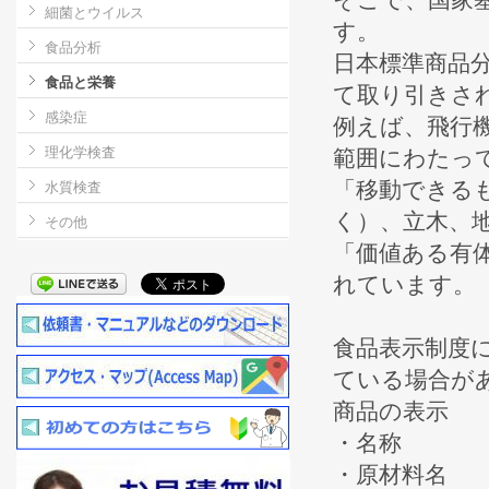
細菌とウイルス
す。
食品分析
日本標準商品
食品と栄養
て取り引きさ
感染症
例えば、飛行
理化学検査
範囲にわたっ
「移動できる
水質検査
く）、立木、
その他
「価値ある有
れています。
食品表示制度
ている場合が
商品の表示
・名称
・原材料名