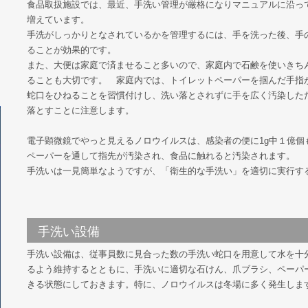
食品取扱施設では、最近、手洗い管理が厳格になりマニュアルに沿っ
増えています。
手洗がしっかりとなされているかを管理するには、手を洗った後、手
ることが効果的です。
また、大便は家庭で済ませること多いので、家庭内で石鹸を使いきち
ることも大切です。 家庭内では、トイレットペーパーを掴んだ手指
蛇口をひねることを習慣付けし、洗い落とされずに手を広く汚染した
落とすことに注意します。
電子顕微鏡でやっと見えるノロウイルスは、感染者の便に1g中１億個
ペーパーを通して指先が汚染され、食品に触れると汚染されます。
手洗いは一見簡単なようですが、「衛生的な手洗い」を適切に実行す
手洗い設備
手洗い設備は、従事員数に見合った数の手洗い蛇口を用意して水を十
るよう維持するとともに、手洗いに適切な石けん、爪ブラシ、ペーパ
きる状態にしておきます。特に、ノロウイルスは冬場に多く発生しま