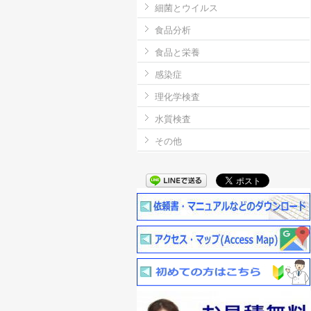
細菌とウイルス
食品分析
食品と栄養
感染症
理化学検査
水質検査
その他