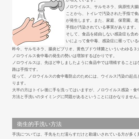
ノロウイルス、サルモネラ、病原性大腸
ことから、トイレで汚染された手指で食
が発生します。また、家庭、保育園、老
手指が汚染されている事実があります。
そして、食品を経由しない感染症も含め
いによって食中毒、感染症に罹っている
昨今、サルモネラ、腸炎ビブリオ、黄色ブドウ球菌といういわゆる３
ノロウイルス食中毒の発生の勢いは増加するばかりです。
ノロウイルスは、先ほど申しましたように食品中では増殖することは
路は手指です。
従って、ノロウイルスの食中毒防止のためには、ウイルス汚染の起点
ります。
大半の方はトイレ後に手を洗ってはいますが、ノロウイルス感染・食
方法と手洗いのタイミングに問題があるということにほかなりません
衛生的手洗い方法
手洗については、手先をただ濡らすだけと勘違いされている方が多く