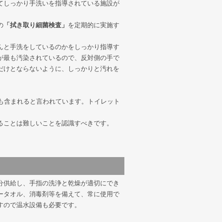
てしっかり手洗いを指導されている施設が
の
「拭き取り細菌検査」
を定期的に実施す
んと手洗をしているのかをしっかり指導す
が最も汚染されているので、反対側の手で
だけとならないように、しっかりと汚れを
も含まれると言われています。トイレット
ることは難しいことを認識すべきです。
分供給し、手指の洗浄と乾燥が適切にでき
ータオル、消毒剤等を備えて、常に使用で
すので温水設備も必要です。