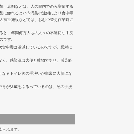
菌、赤痢などは、人の腸内でのみ増殖する
品に触れるという汚染の連鎖により食中毒
人福祉施設などでは、おむつ替え作業時に
ると、年間何万人もの人々の不適切な手洗
のです。
大食中毒は激減しているのですが、反対に
なく、感染源は大便と吐物であり、感染経
となるトイレ後の手洗いが非常に大切にな
中毒が猛威をふるっているのは、その手洗
。
見られます。