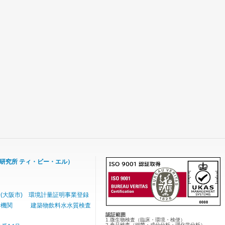
研究所 ティ・ビー・エル）
大阪市) 環境計量証明事業登録
分析機関 建築物飲料水水質検査
認証範囲
1.微生物検査（臨床・環境・検便）
2.食品検査（細菌・成分分析・理化学分析）