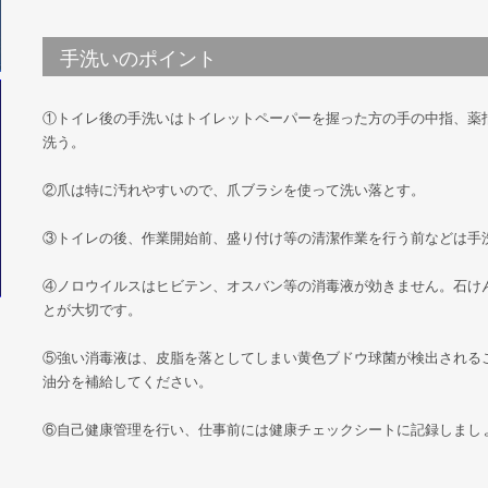
手洗いのポイント
①トイレ後の手洗いはトイレットペーパーを握った方の手の中指、薬
洗う。
②爪は特に汚れやすいので、爪ブラシを使って洗い落とす。
③トイレの後、作業開始前、盛り付け等の清潔作業を行う前などは手
④ノロウイルスはヒビテン、オスバン等の消毒液が効きません。石け
とが大切です。
⑤強い消毒液は、皮脂を落としてしまい黄色ブドウ球菌が検出される
油分を補給してください。
⑥自己健康管理を行い、仕事前には健康チェックシートに記録しまし