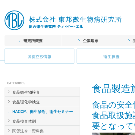
食品製造
食品微生物検査
食品理化学検査
食品の安全
HACCP、衛生診断、衛生セミナー
食品取扱施
食品検査体制
要となって
関係法令・資料集