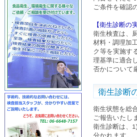
ご条件を確認
【衛生診断の
衛生検査は、
材料・調理加
ク等を実施す
理基準に適合
否かについて
衛生診断
衛生状態を総
ご報告いたし
衛生診断は、1
分かれます。