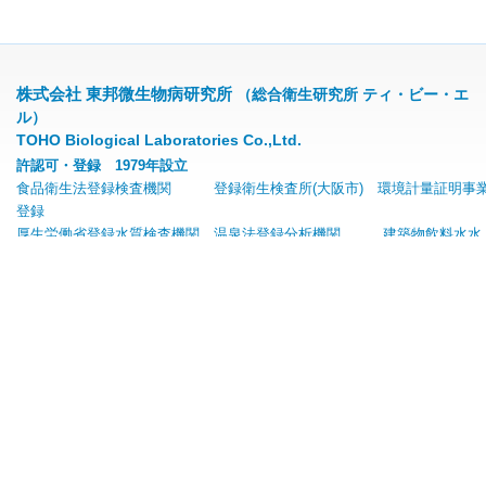
株式会社 東邦微生物病研究所
（総合衛生研究所 ティ・ビー・エ
ル）
TOHO Biological Laboratories Co.,Ltd.
許認可・登録 1979年設立
食品衛生法登録検査機関 登録衛生検査所(大阪市) 環境計量証明事
登録
厚生労働省登録水質検査機関 温泉法登録分析機関 建築物飲料水水
質検査業
〒556-0001 大阪府大阪市浪速区下寺3丁目11番14号
TEL: 06-6648-7157(代表)
FAX: 06-6636-9266
E-mail: toholab@toholab.co.jp
フリーメールアドレス(GmailやYahoo!メール等)へは、社内セキュリティにより返信でき
ません。
送信メールは、所属機関やプロバイダーのメールアドレスをご使用ください。
プライバシーポリシー
個人情報保護方針
品質方針
サイトマッ