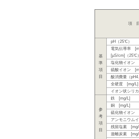
項 
pH（25℃）
電気伝導率 [mS
[μS/cm]（25℃
基
塩化物イオン [m
準
項
硫酸イオン [mg
目
酸消費量（pH4.8
全硬度 [mg/L]
イオン状シリカ [
鉄 [mg/L]
銅 [mg/L]
参
硫化物イオン [m
考
アンモニウムイオン
項
残留塩素 [mg/
目
遊離炭素 [mg/