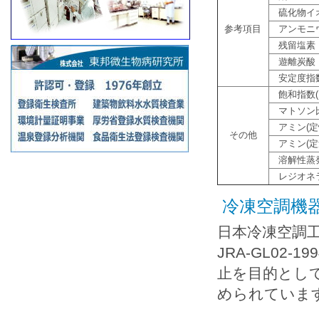
硫化物イ
参考項目
アンモニ
残留塩素
遊離炭酸
安定度指数(
飽和指数(L
マトソン
アミン(定
その他
アミン(定
溶解性蒸
レジオネ
冷凍空調機
日本冷凍空調
JRA-GL02
止を目的とし
められていま