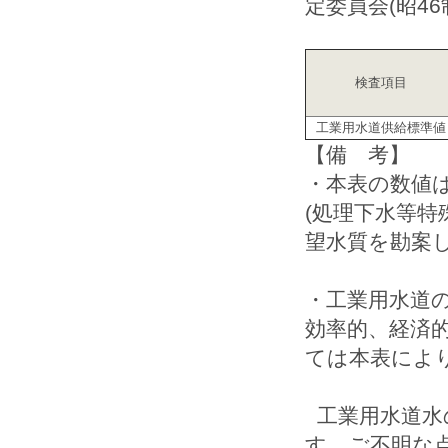
定委員会(昭46
検査項目
工業用水道供給標準値
【備 考】
・本表の数値
(処理下水等特
望水質を勘案
・工業用水道
効率的、経済
ては本表によ
工業用水道水
す。ご不明な