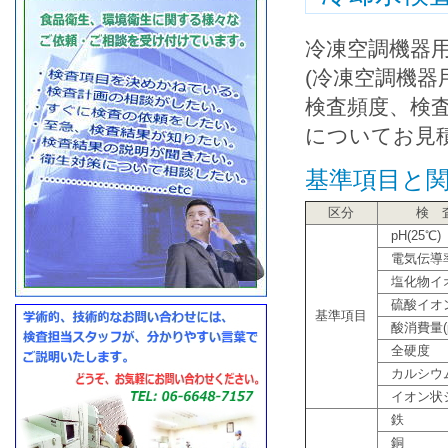
冷凍空調機器用
(冷凍空調機器用
検査頻度、検
についてお見
基準項目と
区分
検 
pH(25℃)
電気伝導率(
塩化物イ
硫酸イオ
基準項目
酸消費量(pH
全硬度
カルシウ
イオン状
鉄
銅