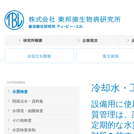
冷却水・
水質検査
関係法令・資料集
設備用に使
水環境・細菌検査
質管理は、
その他検査
定期的な水
水質検査体制