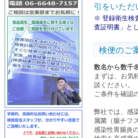
引をいただ
※ 登録衛生
査証明書」と
検便のご
数名から数千
まずは、お気
談ください。
ご条件を確認
弊社では、感
属菌（腸チフ
感染性胃腸炎