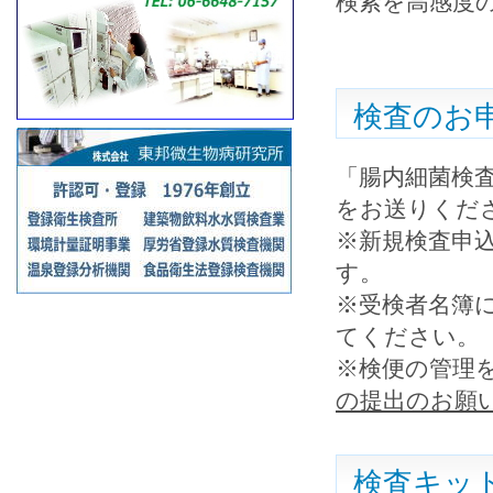
検索を高感度の
検査のお
「腸内細菌検
をお送りくだ
※新規検査申
す。
※受検者名簿
てください。
※検便の管理
の提出のお願
検査キッ