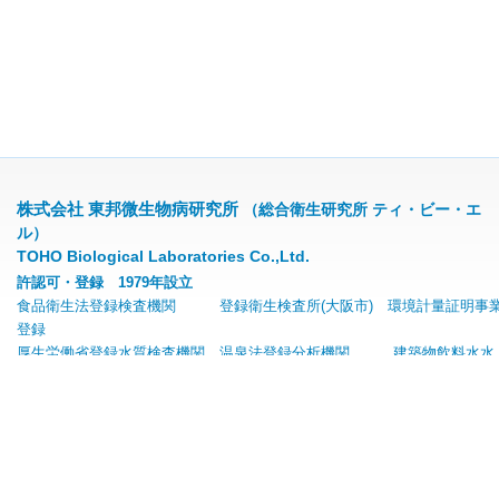
株式会社 東邦微生物病研究所
（総合衛生研究所 ティ・ビー・エ
ル）
TOHO Biological Laboratories Co.,Ltd.
許認可・登録 1979年設立
食品衛生法登録検査機関 登録衛生検査所(大阪市) 環境計量証明事
登録
厚生労働省登録水質検査機関 温泉法登録分析機関 建築物飲料水水
質検査業
〒556-0001 大阪府大阪市浪速区下寺3丁目11番14号
TEL: 06-6648-7157(代表)
FAX: 06-6636-9266
E-mail: toholab@toholab.co.jp
フリーメールアドレス(GmailやYahoo!メール等)へは、社内セキュリティにより返信でき