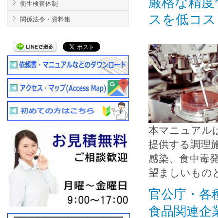
厳格な精度
衛生検査体制
スを低コス
関係法令・資料集
本マニュアルは
提供する調理
感染、食中毒
望ましいもの
官公庁・各
食品関連企